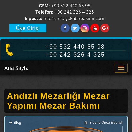
GSM:
+90 532 440 65 98
Telefon:
+90 242 326 4 325
E-posta:
info@antalyakabirbakimi.com
Üye Girişi
+90 532 440 65 98
+90 242 326 4 325
Ana Sayfa
Togg
navi
Andızlı Mezarlığı Mezar
Yapımı Mezar Bakımı
Blog
8 sene Önce Eklendi