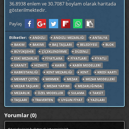
36.8938 enlem ve 30.7087 boylam olarak haritada
gösterilmektedir.
Paylaş
Etiketler:
ANDIZLI
ANDIZLI MEZARLIĞI
ANTALYA
BAKIM
BAKIMI
BAŞ TAŞLARI
BELEDIYESI
BLOK
BÜYÜKŞEHIR
ÇIÇEKLENDIRME
DÜZENLI
ESKI MEZARLIK
FIYATLARA
FIYATLARI
FIYATLI
GRANIT
HIZMETI
KABIR
KABIR MODELLERI
KABRISTANLIĞI
KENT MEZARLIĞI
KENT.
KREDI KARTI
MEHMET ÇETIN
MERMER
MEZAR
MEZAR MODELLERI
MEZAR TAŞLARI
MEZAR YAPIMI
MEZARLIĞINDA
MEZARLIK
ÖZEL MODELLER
SULAMA
TAKSIT
TAŞLARI
TRAVERTEN
UYGUN FIYAT
YAZILARI
Yorumlar (0)