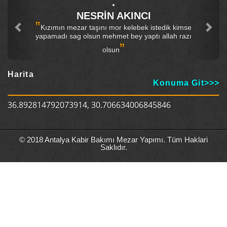
NESRIN AKINCI
Kızımın mezar taşını mor kelebek istedik kimse
apamadı sag olsun mehmet bey yaptı allah razı
ˮ
olsun
‟
Mehmet
kadar 
Harita
zam
Konuma Git>>>
gayret
36.892814792073914, 30.706634006845846
© 2018 Antalya Kabir Bakımı Mezar Yapımı. Tüm Haklari
Saklıdır.